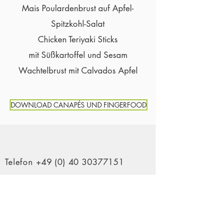
Mais Poulardenbrust auf Apfel-
Spitzkohl-Salat
Chicken Teriyaki Sticks
mit Süßkartoffel und Sesam
Wachtelbrust mit Calvados Apfel
DOWNLOAD CANAPÉS UND FINGERFOOD
Telefon
+49 (0) 40 30377151
Mobil +49 (0) 152 26396610
E-Mail kontakt@lux-kantine.de
ANSCHRIFT & KONTAKT