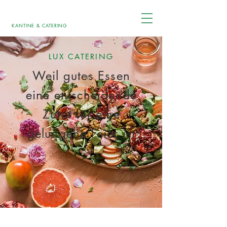
KANTINE & CATERING
LUX CATERING
Weil gutes Essen
eine entscheidende
Zutat für eine
gelungene Feier ist